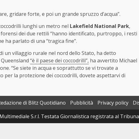
are, gridare forte, e poi un grande spruzzo d’acqua”.
coccodrilli lunghi un metro nel
Lakefield National Park
,
forensi dei due rettili “hanno identificato, purtroppo, i resti
e ha parlato di una “tragica fine”.
i un villaggio rurale nel nord dello Stato, ha detto
l Queensland
“è il paese dei coccodrilli”,
ha avvertito Michael
one. “Se siete in acqua e soprattutto se vi trovate a
 per la protezione dei coccodrilli, dovete aspettarvi di
Redazione di Blitz Quotidiano
Pubblicità
Privacy policy
Di
Multimediale S.r.l. Testata Giornalistica registrata al Tribun