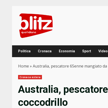
Skip
to
content
Politica
Cronaca
Economia
Sport
Video
Home
»
Australia, pescatore 65enne mangiato da 
Cronaca estera
Australia, pescator
coccodrillo