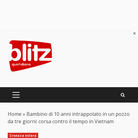
×
Skip
to
content
PRIMARY
MENU
Home
»
Bambino di 10 anni intrappolato in un pozzo
da tre giorni: corsa contro il tempo in Vietnam
Cronaca estera