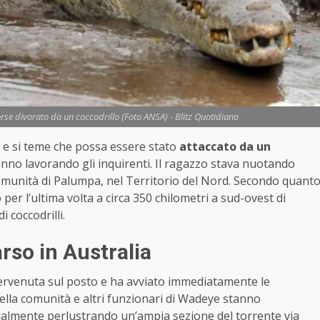
se divorato da un coccodrillo (Foto ANSA) - Blitz Quotidiano
e si teme che possa essere stato
attaccato da un
stanno lavorando gli inquirenti. Il ragazzo stava nuotando
comunità di Palumpa, nel Territorio del Nord. Secondo quant
o per l’ultima volta a circa 350 chilometri a sud-ovest di
 coccodrilli.
so in Australia
tervenuta sul posto e ha avviato immediatamente le
ella comunità e altri funzionari di Wadeye stanno
ttualmente perlustrando un’ampia sezione del torrente via