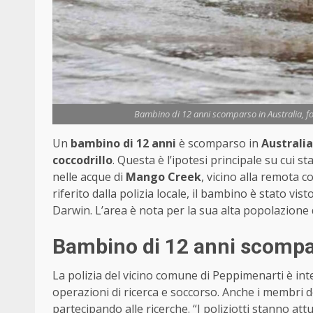
Bambino di 12 anni scomparso in Australia, for
Un
bambino di 12 anni
è scomparso in
Australia
coccodrillo
. Questa è l’ipotesi principale su cui 
nelle acque di
Mango Creek
, vicino alla remota 
riferito dalla polizia locale, il bambino è stato vist
Darwin. L’area è nota per la sua alta popolazione di
Bambino di 12 anni scompar
La polizia del vicino comune di Peppimenarti è in
operazioni di ricerca e soccorso. Anche i membri d
partecipando alle ricerche. “I poliziotti stanno a