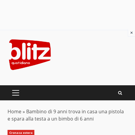
×
Skip
to
content
PRIMARY
MENU
Home
»
Bambino di 9 anni trova in casa una pistola
e spara alla testa a un bimbo di 6 anni
Cronaca estera