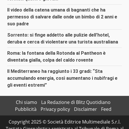
Il video della catena umana di bagnanti che ha
permesso di salvare dalle onde un bimbo di 2 anni e
suo padre
Sorrento: si finge addetto alle pulizie dell’hotel,
deruba e cerca di violentare una turista australiana
Roma: la fontana della Rotonda al Pantheon è
diventata gialla, colpa del caldo rovente
Il Mediterraneo ha raggiunto i 33 gradi: “Sta
accumulando energia, così aumentano i nubifragi e
gli eventi estremi”
Chi siamo
La Redazione di Blitz Quotidiano
Pubblicità
Privacy policy
Disclaimer
Feed
Copyright 2025 © Società Editrice Multimediale S.r.l.
Testata Giornalistica registrata al Tribunale di Roma al