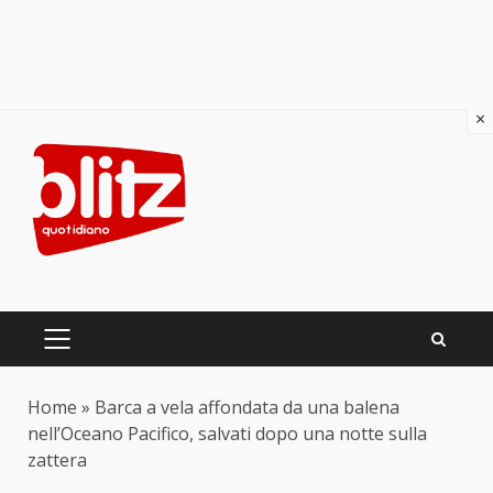
×
Skip
to
content
PRIMARY
MENU
Home
»
Barca a vela affondata da una balena
nell’Oceano Pacifico, salvati dopo una notte sulla
zattera