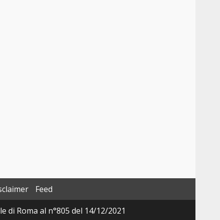
sclaimer
Feed
ale di Roma al n°805 del 14/12/2021