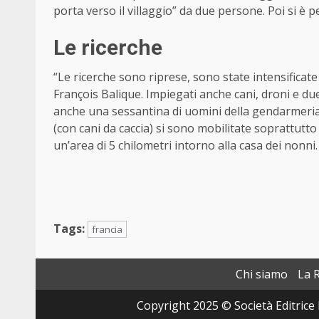
porta verso il villaggio” da due persone. Poi si è p
Le ricerche
“Le ricerche sono riprese, sono state intensificate 
François Balique. Impiegati anche cani, droni e due
anche una sessantina di uomini della gendarmeria l
(con cani da caccia) si sono mobilitate soprattutt
un’area di 5 chilometri intorno alla casa dei nonni
Tags:
francia
Chi siamo
La 
Copyright 2025 © Società Editrice 