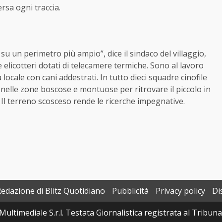
ersa ogni traccia.
su un perimetro più ampio”, dice il sindaco del villaggio,
 elicotteri dotati di telecamere termiche. Sono al lavoro
ocale con cani addestrati. In tutto dieci squadre cinofile
o nelle zone boscose e montuose per ritrovare il piccolo in
. Il terreno scosceso rende le ricerche impegnative.
Redazione di Blitz Quotidiano
Pubblicità
Privacy policy
Di
Multimediale S.r.l. Testata Giornalistica registrata al Tribun