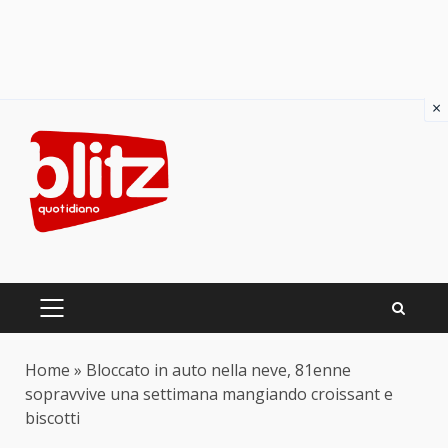
×
Skip
to
content
PRIMARY
MENU
Home
»
Bloccato in auto nella neve, 81enne
sopravvive una settimana mangiando croissant e
biscotti