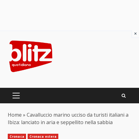
×
Skip
to
content
PRIMARY
MENU
Home
»
Cavalluccio marino ucciso da turisti italiani a
Ibiza: lanciato in aria e seppellito nella sabbia
Cronaca
Cronaca estera