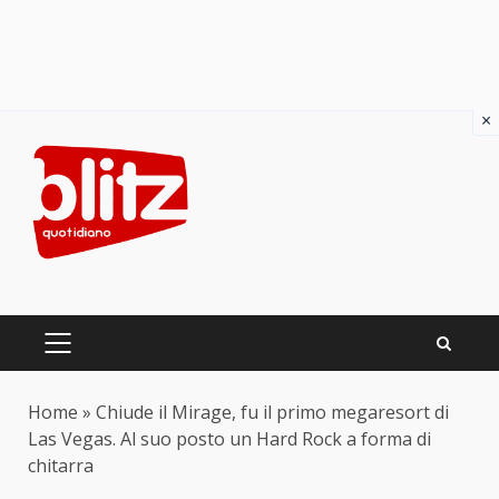
×
Skip
to
content
PRIMARY
MENU
Home
»
Chiude il Mirage, fu il primo megaresort di
Las Vegas. Al suo posto un Hard Rock a forma di
chitarra