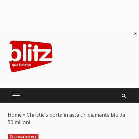
×
Skip
to
content
PRIMARY
MENU
Home
»
Christie’s porta in asta un diamante blu da
50 milioni
Cronaca estera