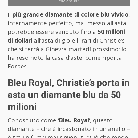
foto dal web
Il
più grande diamante di colore blu vivido
,
internamente perfetto, mai messo all’asta
potrebbe essere venduto fino a
50 milioni
di dollari
all’asta di gioielli rari di Christie’s
che si terrà a Ginevra martedì prossimo: lo
ha reso noto la casa d’aste, come riporta
Forbes.
Bleu Royal, Christie’s porta in
asta un diamante blu da 50
milioni
Conosciuto come ‘
Bleu Royal
‘, questo
diamante – che è incastonato in un anello –
è tra i più rari mai rinvenuti. “Ciò che rende