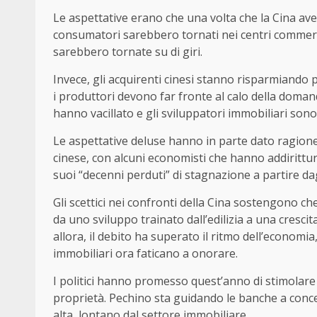
Le aspettative erano che una volta che la Cina av
consumatori sarebbero tornati nei centri commercia
sarebbero tornate su di giri.
Invece, gli acquirenti cinesi stanno risparmiando per
i produttori devono far fronte al calo della domand
hanno vacillato e gli sviluppatori immobiliari sono 
Le aspettative deluse hanno in parte dato ragione
cinese, con alcuni economisti che hanno addirittur
suoi “decenni perduti” di stagnazione a partire dag
Gli scettici nei confronti della Cina sostengono ch
da uno sviluppo trainato dall’edilizia a una cresc
allora, il debito ha superato il ritmo dell’economia,
immobiliari ora faticano a onorare.
I politici hanno promesso quest’anno di stimolare
proprietà. Pechino sta guidando le banche a conced
alta, lontano dal settore immobiliare.