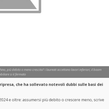
ino, più debito o meno crescita? i laureati accettano lavori inferiori, il boom
iliare si è fermato
ripresa, che ha sollevato notevoli dubbi sulle basi dei
l 2024 e oltre: assumersi più debito o crescere meno, scrive