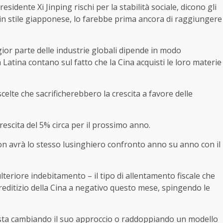
idente Xi Jinping rischi per la stabilità sociale, dicono gli
o in stile giapponese, lo farebbe prima ancora di raggiungere
or parte delle industrie globali dipende in modo
ica Latina contano sul fatto che la Cina acquisti le loro materie
scelte che sacrificherebbero la crescita a favore delle
rescita del 5% circa per il prossimo anno.
 non avrà lo stesso lusinghiero confronto anno su anno con il
teriore indebitamento – il tipo di allentamento fiscale che
creditizio della Cina a negativo questo mese, spingendo le
o sta cambiando il suo approccio o raddoppiando un modello