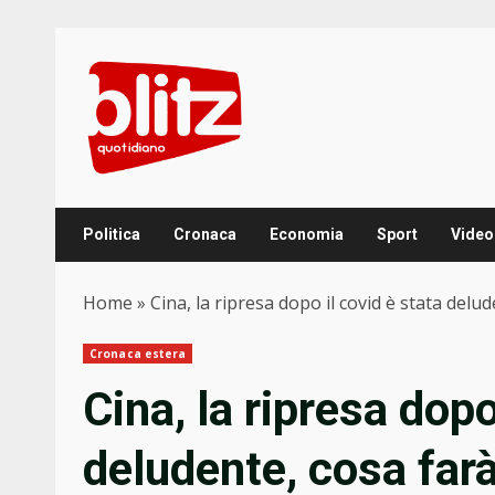
Skip
to
content
Politica
Cronaca
Economia
Sport
Video
Home
»
Cina, la ripresa dopo il covid è stata del
Cronaca estera
Cina, la ripresa dopo
deludente, cosa farà