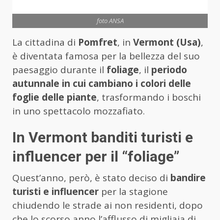
foto ANSA
La cittadina di
Pomfret
, in
Vermont (Usa)
,
è diventata famosa per la bellezza del suo
paesaggio durante il
foliage
, il
periodo
autunnale in cui cambiano i colori delle
foglie delle piante
, trasformando i boschi
in uno spettacolo mozzafiato.
In Vermont banditi turisti e
influencer per il “foliage”
Quest’anno, però, è stato deciso di
bandire
turisti e influencer
per la stagione
chiudendo le strade ai non residenti, dopo
che lo scorso anno l’afflusso di migliaia di