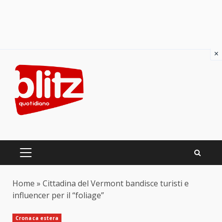
×
Skip
to
content
PRIMARY
MENU
Home
»
Cittadina del Vermont bandisce turisti e
influencer per il “foliage”
Cronaca estera