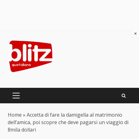
×
Skip
to
content
PRIMARY
MENU
Home
»
Accetta di fare la damigella al matrimonio
dell’amica, poi scopre che deve pagarsi un viaggio di
8mila dollari