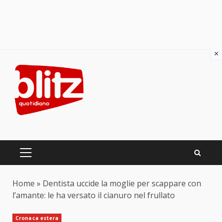
×
Skip
to
content
PRIMARY
MENU
Home
»
Dentista uccide la moglie per scappare con
l’amante: le ha versato il cianuro nel frullato
Cronaca estera