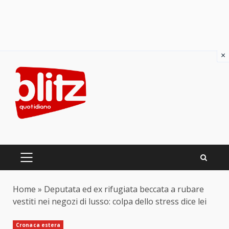
×
Skip
to
content
PRIMARY
MENU
Home
»
Deputata ed ex rifugiata beccata a rubare
vestiti nei negozi di lusso: colpa dello stress dice lei
Cronaca estera