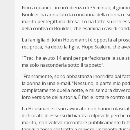
Fino a quando, in un’udienza di 35 minuti, il giudic
Boulder ha annullato la condanna della donna e s
marito per legittima difesa. Lo ha fatto su richies
della contea di Boulder, che esamina i casi di cond
La famiglia di John Housman si è opposta al prosc
reciproca, ha detto la figlia, Hope Scalcini, che av
“Traci ha avuto 14 anni per perfezionare la sua sto
ma solo nasconderla sotto il tappeto”.
“Francamente, sono abbastanza inorridita dal fatto
la donna in una e-mail. “Nessuno, a parte mio pad
completamente quella notte, e mi sembra davvero in
loro versione della storia. È facile lottare contro
La Housman e il suo avvocato non hanno rilasciat
dichiarato di essersi dichiarata colpevole perché r
marito, non voleva raccontare pubblicamente tutti 
famiglia fosse costretta a rivivere l’incidente dur