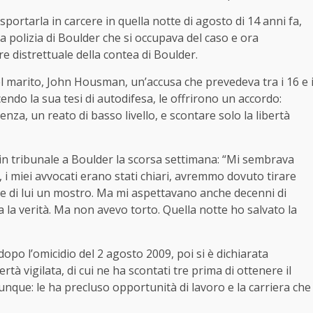
sportarla in carcere in quella notte di agosto di 14 anni fa,
la polizia di Boulder che si occupava del caso e ora
re distrettuale della contea di Boulder.
el marito, John Housman, un’accusa che prevedeva tra i 16 e 
cendo la sua tesi di autodifesa, le offrirono un accordo:
nza, un reato di basso livello, e scontare solo la libertà
n tribunale a Boulder la scorsa settimana: “Mi sembrava
 i miei avvocati erano stati chiari, avremmo dovuto tirare
re di lui un mostro. Ma mi aspettavano anche decenni di
 la verità. Ma non avevo torto. Quella notte ho salvato la
po l’omicidio del 2 agosto 2009, poi si è dichiarata
rtà vigilata, di cui ne ha scontati tre prima di ottenere il
unque: le ha precluso opportunità di lavoro e la carriera che