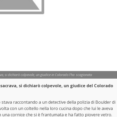
va, si dichiarò colpevole, un giudice in Colorado l'ha scagionata
sacrava, si dichiarò colpevole, un giudice del Colorado
e stava raccontando a un detective della polizia di Boulder di
lta con un coltello nella loro cucina dopo che lui le aveva
in una cornice che si è frantumata e ha fatto piovere vetro.