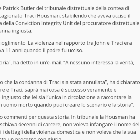
e Patrick Butler del tribunale distrettuale della contea di
cagionato Traci Housman, stabilendo che aveva ucciso il
ta della Conviction Integrity Unit del procuratore distrettuale
anna ingiusta.
ioglimento. La violenza nel rapporto tra John e Traci era
eva 11 anni quando il padre fu ucciso.
ria”, ha detto in un’e-mail. “A nessuno interessa la verità,
 che la condanna di Traci sia stata annullata”, ha dichiarato
re e Traci, saprà mai cosa è successo veramente e
giusto che lei sia l’unica in circolazione a raccontare la
 un uomo morto quando puoi creare lo scenario e la storia”.
o commenti per questa storia. In tribunale la Housman ha
ischiava decenni di carcere, non voleva infangare il nome del
i dettagli della violenza domestica e non voleva che la sua
ante un processo con giuria.