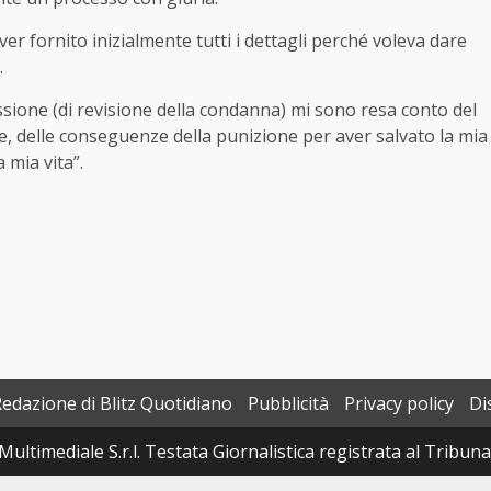
er fornito inizialmente tutti i dettagli perché voleva dare
.
ssione (di revisione della condanna) mi sono resa conto del
, delle conseguenze della punizione per aver salvato la mia
 mia vita”.
Redazione di Blitz Quotidiano
Pubblicità
Privacy policy
Di
Multimediale S.r.l. Testata Giornalistica registrata al Tribun