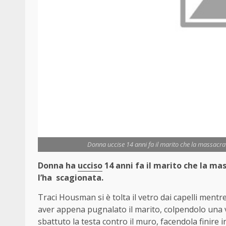
Donna uccise 14 anni fa il marito che la massacra
Donna ha
ucciso
14 anni fa il marito che la mas
l’ha scagionata.
Traci Housman si è tolta il vetro dai capelli mentr
aver appena pugnalato il marito, colpendolo una vo
sbattuto la testa contro il muro, facendola finire 