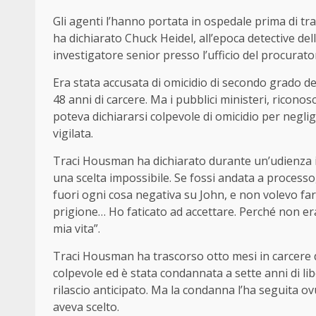
Gli agenti l’hanno portata in ospedale prima di tra
ha dichiarato Chuck Heidel, all’epoca detective del
investigatore senior presso l’ufficio del procurato
Era stata accusata di omicidio di secondo grado d
48 anni di carcere. Ma i pubblici ministeri, riconos
poteva dichiararsi colpevole di omicidio per neglige
vigilata.
Traci Housman ha dichiarato durante un’udienza i
una scelta impossibile. Se fossi andata a processo,
fuori ogni cosa negativa su John, e non volevo fa
prigione… Ho faticato ad accettare. Perché non era
mia vita”.
Traci Housman ha trascorso otto mesi in carcere do
colpevole ed è stata condannata a sette anni di libe
rilascio anticipato. Ma la condanna l’ha seguita ov
aveva scelto.