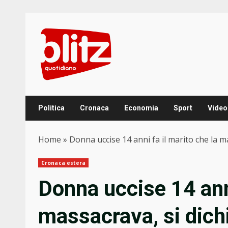
Skip
to
content
Politica
Cronaca
Economia
Sport
Video
Home
»
Donna uccise 14 anni fa il marito che la m
Cronaca estera
Donna uccise 14 anni
massacrava, si dich