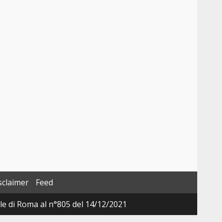
sclaimer
Feed
ale di Roma al n°805 del 14/12/2021