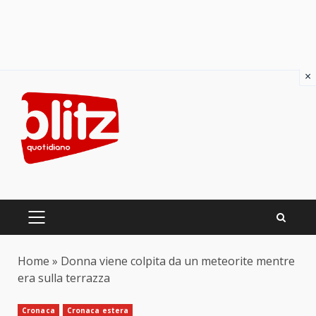
×
Skip
to
content
PRIMARY
MENU
Home
»
Donna viene colpita da un meteorite mentre
era sulla terrazza
Cronaca
Cronaca estera