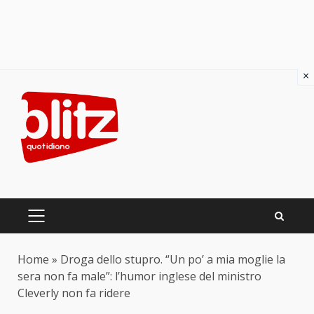
×
Skip
to
content
PRIMARY
MENU
Home
»
Droga dello stupro. “Un po’ a mia moglie la
sera non fa male”: l’humor inglese del ministro
Cleverly non fa ridere