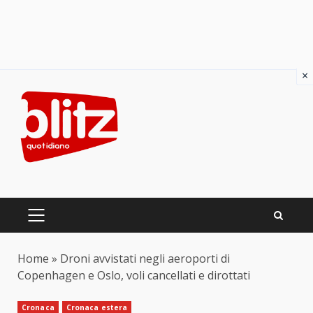
×
Skip
to
content
PRIMARY
MENU
Home
»
Droni avvistati negli aeroporti di
Copenhagen e Oslo, voli cancellati e dirottati
Cronaca
Cronaca estera