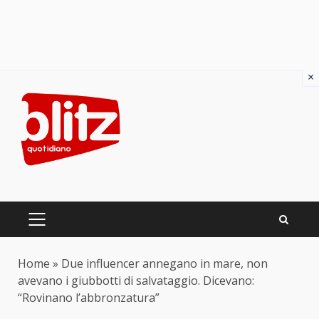
×
Skip
to
content
PRIMARY
MENU
Home
»
Due influencer annegano in mare, non
avevano i giubbotti di salvataggio. Dicevano:
“Rovinano l’abbronzatura”