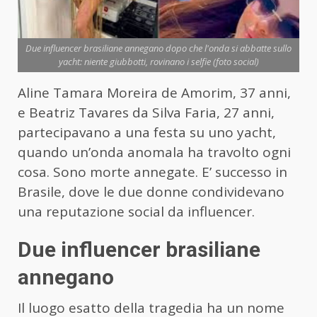
Due influencer brasiliane annegano dopo che l'onda si abbatte sullo
yacht: niente giubbotti, rovinano i selfie (foto social)
Aline Tamara Moreira de Amorim, 37 anni,
e Beatriz Tavares da Silva Faria, 27 anni,
partecipavano a una festa su uno yacht,
quando un’onda anomala ha travolto ogni
cosa. Sono morte annegate. E’ successo in
Brasile, dove le due donne condividevano
una reputazione social da influencer.
Due influencer brasiliane
annegano
Il luogo esatto della tragedia ha un nome