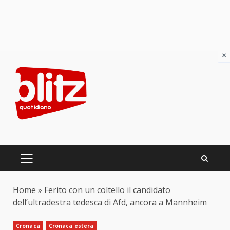
×
Skip
to
content
PRIMARY
MENU
Home
»
Ferito con un coltello il candidato
dell’ultradestra tedesca di Afd, ancora a Mannheim
Cronaca
Cronaca estera