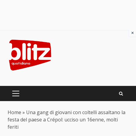
×
Skip
to
content
PRIMARY
MENU
Home
»
Una gang di giovani con coltelli assaltano la
festa del paese a Crépol: ucciso un 16enne, molti
feriti