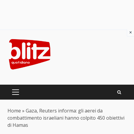
×
Skip
to
content
PRIMARY
MENU
Home
»
Gaza, Reuters informa: gli aerei da
combattimento israeliani hanno colpito 450 obiettivi
di Hamas