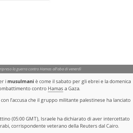
 ripreso la guerra contro Hamas all'aba di venerdì
er i
musulmani
è come il sabato per gli ebrei e la domenica
di combattimento contro
Hamas
a Gaza.
e con l’accusa che il gruppo militante palestinese ha lanciato
attino (05:00 GMT), Israele ha dichiarato di aver intercettato
rabi, corrispondente veterano della Reuters dal Cairo.