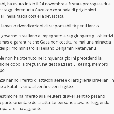
abi, ha avuto inizio il 24 novembre e è stata prorogata due
ostaggi detenuti a Gaza con centinaia di prigionieri
tari nella fascia costiera devastata.
amas o rivendicazioni di responsabilità per il lancio.
l governo israeliano è impegnato a raggiungere gli obiettivi
 Hamas e garantire che Gaza non costituirà mai una minaccia
cio del primo ministro israeliano Benjamin Netanyahu.
ele non ha ottenuto nei cinquanta giorni precedenti la
sione dopo la tregua”,
ha detto Ezzat El Rashq
, membro
po.
za hanno riferito di attacchi aerei e di artiglieria israeliani in
 a Rafah, vicino al confine con l’Egitto.
testimone ha riferito alla Reuters di aver sentito pesanti
a parte orientale della città. Le persone stavano fuggendo
ripararsi, ha aggiunto.