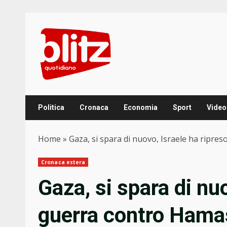
Skip
to
content
Politica
Cronaca
Economia
Sport
Video
Home
»
Gaza, si spara di nuovo, Israele ha ripres
Cronaca estera
Gaza, si spara di nuo
guerra contro Hamas 