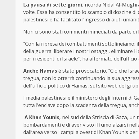
La pausa di sette giorni
, ricorda Nidal Al-Mughr
volte. Essa ha consentito lo scambio di dozzine di 
palestinesi e ha facilitato l’ingresso di aiuti umani
Non ci sono stati commenti immediati da parte di H
“Con la ripresa dei combattimenti sottolineiamo: i
della guerra: liberare i nostri ostaggi, eliminare
per i residenti di Israele”, ha affermato dell’uffi
Anche Hamas
è stato provocatorio. “Ciò che Isra
tregua, non lo otterrà continuando la sua aggres
dell’ufficio politico di Hamas, sul sito web del grup
I media palestinesi e il ministero degli Interni di Ga
tutta l’enclave dopo la scadenza della tregua, anche
A Khan Younis,
nel sud della Striscia di Gaza, un 
bombardamenti e di aver visto il fumo alzarsi nell
dall’area verso i campi a ovest di Khan Younis per 