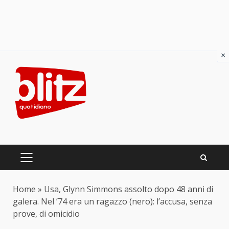
×
Skip
to
content
PRIMARY
MENU
Home
»
Usa, Glynn Simmons assolto dopo 48 anni di
galera. Nel ’74 era un ragazzo (nero): l’accusa, senza
prove, di omicidio