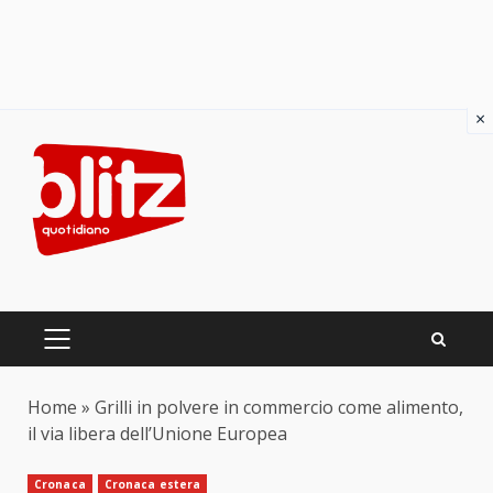
×
Skip
to
content
PRIMARY
MENU
Home
»
Grilli in polvere in commercio come alimento,
il via libera dell’Unione Europea
Cronaca
Cronaca estera