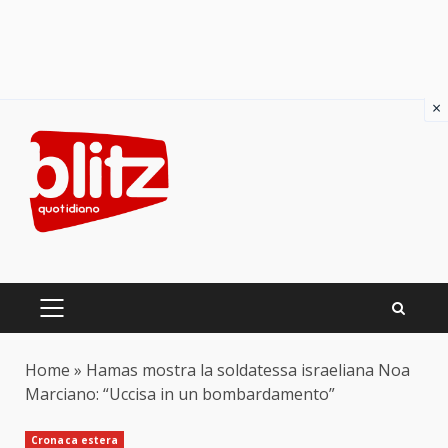
×
Skip
to
content
PRIMARY
MENU
Home
»
Hamas mostra la soldatessa israeliana Noa
Marciano: “Uccisa in un bombardamento”
Cronaca estera