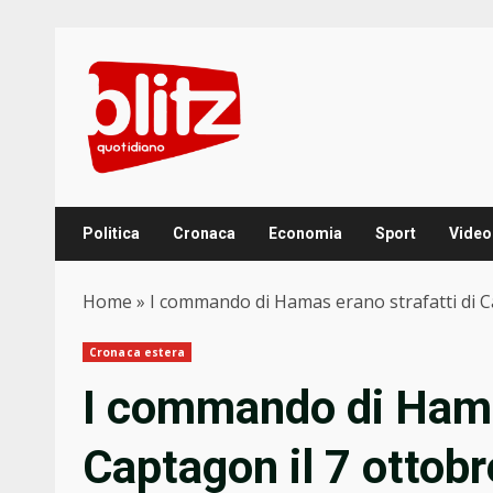
Skip
to
content
Politica
Cronaca
Economia
Sport
Video
Home
»
I commando di Hamas erano strafatti di Cap
Cronaca estera
I commando di Hamas
Captagon il 7 ottobr