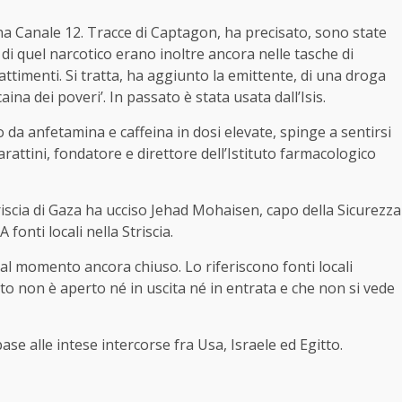
na Canale 12. Tracce di Captagon, ha precisato, sono state
le di quel narcotico erano inoltre ancora nelle tasche di
timenti. Si tratta, ha aggiunto la emittente, di una droga
ina dei poveri’. In passato è stata usata dall’Isis.
 da anfetamina e caffeina in dosi elevate, spinge a sentirsi
Garattini, fondatore e direttore dell’Istituto farmacologico
Striscia di Gaza ha ucciso Jehad Mohaisen, capo della Sicurezza
onti locali nella Striscia.
, è al momento ancora chiuso. Lo riferiscono fonti locali
 non è aperto né in uscita né in entrata e che non si vede
se alle intese intercorse fra Usa, Israele ed Egitto.