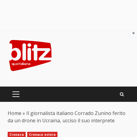
×
Skip
to
content
PRIMARY
MENU
Home
»
Il giornalista italiano Corrado Zunino ferito
da un drone in Ucraina, ucciso il suo interprete
Cronaca
Cronaca estera