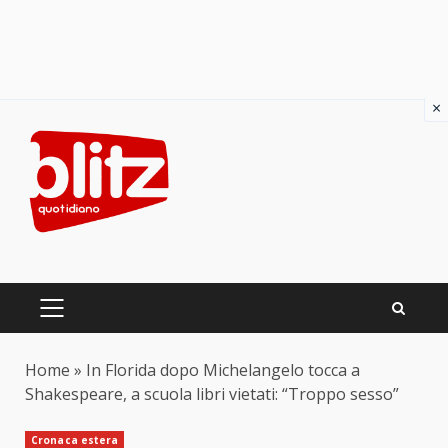
×
Skip
to
content
PRIMARY
MENU
Home
»
In Florida dopo Michelangelo tocca a
Shakespeare, a scuola libri vietati: “Troppo sesso”
Cronaca estera