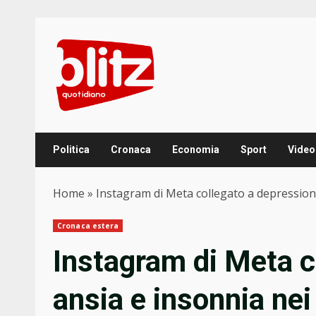
Skip
to
content
Politica
Cronaca
Economia
Sport
Video
Home
»
Instagram di Meta collegato a depressione
Cronaca estera
Instagram di Meta c
ansia e insonnia nei