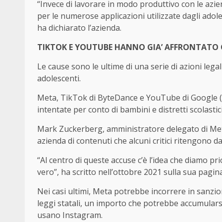
“Invece di lavorare in modo produttivo con le azien
per le numerose applicazioni utilizzate dagli adol
ha dichiarato l’azienda.
TIKTOK E YOUTUBE HANNO GIA’ AFFRONTATO 
Le cause sono le ultime di una serie di azioni legal
adolescenti.
Meta, TikTok di ByteDance e YouTube di Google (
intentate per conto di bambini e distretti scolastic
Mark Zuckerberg, amministratore delegato di Meta
azienda di contenuti che alcuni critici ritengono d
“Al centro di queste accuse c’è l’idea che diamo pri
vero”, ha scritto nell’ottobre 2021 sulla sua pagi
Nei casi ultimi, Meta potrebbe incorrere in sanzioni
leggi statali, un importo che potrebbe accumularsi
usano Instagram.