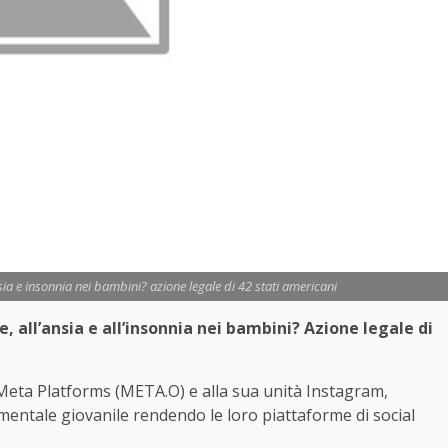
a e insonnia nei bambini? azione legale di 42 stati americani
, all’ansia e all’insonnia nei bambini? Azione legale di
Meta Platforms (META.O) e alla sua unità Instagram,
 mentale giovanile rendendo le loro piattaforme di social