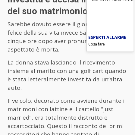
del suo matrimonio
Sarebbe dovuto essere il giorno più bello e
felice della sua vita invece Samantha,
ESPERTI ALLARME
cinque ore dopo aver pronunciato il sì più
Cosa fare
aspettato è morta.
La donna stava lasciando il ricevimento
insieme al marito con una golf cart quando
è stata letteralmente investita da un’altra
auto.
Il veicolo, decorato come avviene durante i
matrimoni con lattine e il cartello “just
married”, era totalmente distrutto e
accartocciato. Questo il racconto dei primi
soccorritori che hanno tentato di