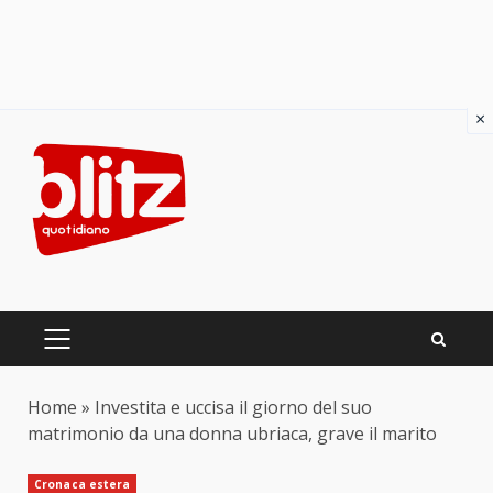
×
Skip
to
content
PRIMARY
MENU
Home
»
Investita e uccisa il giorno del suo
matrimonio da una donna ubriaca, grave il marito
Cronaca estera