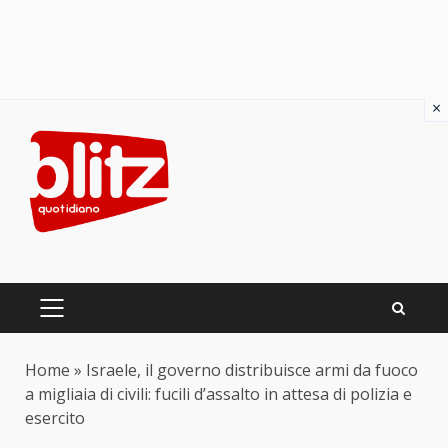
×
Skip
to
content
PRIMARY
MENU
Home
»
Israele, il governo distribuisce armi da fuoco
a migliaia di civili: fucili d’assalto in attesa di polizia e
esercito