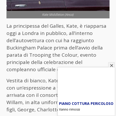
Kate Middleton (Ansa)
La principessa del Galles, Kate, è riapparsa
oggi a Londra in pubblico, all’interno
dell’autovettura con cui ha raggiunto
Buckingham Palace prima dell’avvio della
parata di Trooping the Colour, evento
principale della celebrazione del
compleanno ufficiale di re Carlo III.
Vestita di bianco, Kate, ritratta al finestrino
con un’espressione a tratti pensosa, è
arrivata con il consorte erede al trono
Willam, in alta uniforme, e con i loro tre
PIANO COTTURA PERICOLOSO
figli, George, Charlotte e Louis.
Vanno rimossi