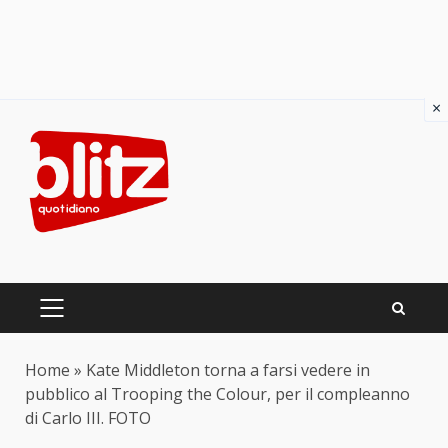
×
Skip
to
content
PRIMARY
MENU
Home
»
Kate Middleton torna a farsi vedere in
pubblico al Trooping the Colour, per il compleanno
di Carlo III. FOTO