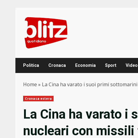
Skip
to
content
Politica
Cronaca
Economia
Sport
Video
Home
»
La Cina ha varato i suoi primi sottomarini 
Cronaca estera
La Cina ha varato i 
nucleari con missili