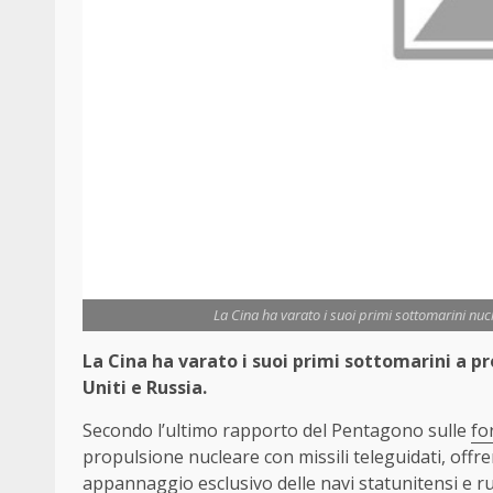
La Cina ha varato i suoi primi sottomarini nucl
La Cina ha varato i suoi primi sottomarini a pr
Uniti e Russia.
Secondo l’ultimo rapporto del Pentagono sulle
fo
propulsione nucleare con missili teleguidati, offr
appannaggio esclusivo delle navi statunitensi e r