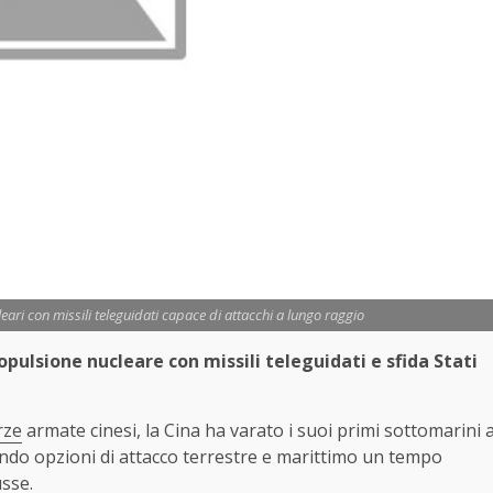
eari con missili teleguidati capace di attacchi a lungo raggio
opulsione nucleare con missili teleguidati e sfida Stati
rze
armate cinesi, la Cina ha varato i suoi primi sottomarini 
endo opzioni di attacco terrestre e marittimo un tempo
usse.