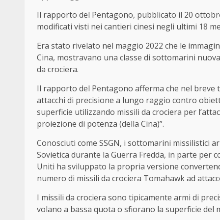
Il rapporto del Pentagono, pubblicato il 20 ottob
modificati visti nei cantieri cinesi negli ultimi 18 m
Era stato rivelato nel maggio 2022 che le immagini s
Cina, mostravano una classe di sottomarini nuova o 
da crociera.
Il rapporto del Pentagono afferma che nel breve t
attacchi di precisione a lungo raggio contro obiett
superficie utilizzando missili da crociera per l’at
proiezione di potenza (della Cina)”.
Conosciuti come SSGN, i sottomarini missilistici 
Sovietica durante la Guerra Fredda, in parte per co
Uniti ha sviluppato la propria versione convertendo
numero di missili da crociera Tomahawk ad attacco
I missili da crociera sono tipicamente armi di preci
volano a bassa quota o sfiorano la superficie del 