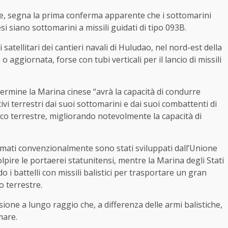
re, segna la prima conferma apparente che i sottomarini
esi siano sottomarini a missili guidati di tipo 093B.
atellitari dei cantieri navali di Huludao, nel nord-est della
aggiornata, forse con tubi verticali per il lancio di missili
ermine la Marina cinese “avrà la capacità di condurre
ivi terrestri dai suoi sottomarini e dai suoi combattenti di
tacco terrestre, migliorando notevolmente la capacità di
armati convenzionalmente sono stati sviluppati dall’Unione
lpire le portaerei statunitensi, mentre la Marina degli Stati
 i battelli con missili balistici per trasportare un gran
 terrestre.
sione a lungo raggio che, a differenza delle armi balistiche,
mare.