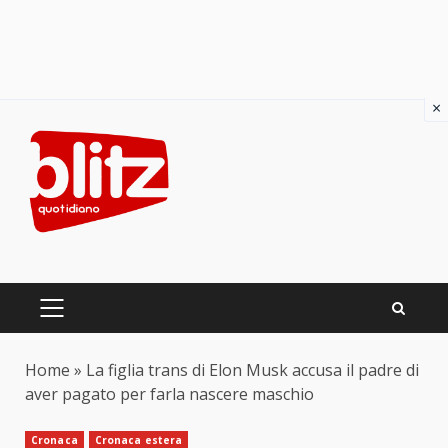
×
Skip
to
content
PRIMARY
MENU
Home
»
La figlia trans di Elon Musk accusa il padre di
aver pagato per farla nascere maschio
Cronaca
Cronaca estera