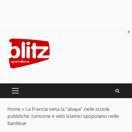
×
Skip
to
content
PRIMARY
MENU
Home
»
La Francia vieta la “abaya” nelle scuole
pubbliche: tunicone e velo islamici spopolano nelle
banlieue