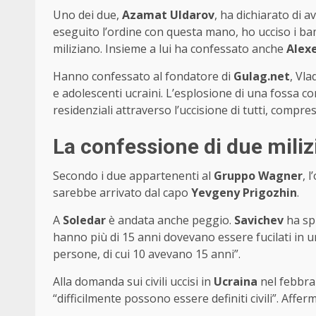
Uno dei due,
Azamat Uldarov
, ha dichiarato di a
eseguito l’ordine con questa mano, ho ucciso i bam
miliziano. Insieme a lui ha confessato anche
Alexe
Hanno confessato al fondatore di
Gulag.net
, Vla
e adolescenti ucraini. L’esplosione di una fossa con 
residenziali attraverso l’uccisione di tutti, compres
La confessione di due miliz
Secondo i due appartenenti al
Gruppo Wagner
, 
sarebbe arrivato dal capo
Yevgeny Prigozhin
.
A
Soledar
è andata anche peggio.
Savichev
ha spi
hanno più di 15 anni dovevano essere fucilati in u
persone, di cui 10 avevano 15 anni”.
Alla domanda sui civili uccisi in
Ucraina
nel febbra
“difficilmente possono essere definiti civili”. Affer