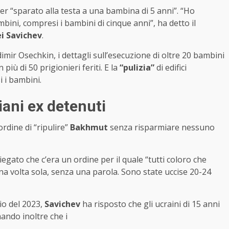
ver “sparato alla testa a una bambina di 5 anni”. “Ho
bini, compresi i bambini di cinque anni”, ha detto il
i Savichev
.
dimir Osechkin, i dettagli sull’esecuzione di oltre 20 bambini
più di 50 prigionieri feriti. E la
“pulizia”
di edifici
i i bambini.
iani ex detenuti
l’ordine di “ripulire”
Bakhmut
senza risparmiare nessuno
egato che c’era un ordine per il quale “tutti coloro che
na volta sola, senza una parola. Sono state uccise 20-24
io del 2023,
Savichev
ha risposto che gli ucraini di 15 anni
mando inoltre che i