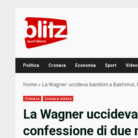
Skip
to
content
Politica
Cronaca
Economia
Sport
Video
Home
»
La Wagner uccideva bambini a Bakhmut, la c
Cronaca
Cronaca estera
La Wagner uccideva
confessione di due m