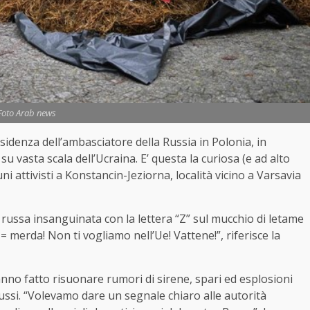
Foto Arab news
esidenza dell’ambasciatore della Russia in Polonia, in
u vasta scala dell’Ucraina. E’ questa la curiosa (e ad alto
i attivisti a Konstancin-Jeziorna, località vicino a Varsavia
ussa insanguinata con la lettera “Z” sul mucchio di letame
= merda! Non ti vogliamo nell’Ue! Vattene!”, riferisce la
hanno fatto risuonare rumori di sirene, spari ed esplosioni
 russi. “Volevamo dare un segnale chiaro alle autorità