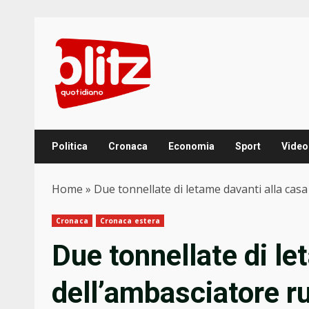
Skip
to
content
Politica
Cronaca
Economia
Sport
Video
Home
»
Due tonnellate di letame davanti alla casa
Cronaca
Cronaca estera
Due tonnellate di le
dell’ambasciatore r