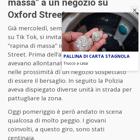
massa” a un negozio su
Oxford Street
Già mercoledì, sempre attraverso un post
su Tik Tok, si invitava a compiere una
“rapina di massa” in un negozio su Oxford
Street. Prima dell’assalto, le autorità
PALLINA DI CARTA STAGNOLA
avevano allontanato due ragazzi fermi
Trucco a casa
nelle prossimità di un negozio sospettato
di essere il bersaglio. In seguito la Polizia
aveva dispiegato diverse unità in strada per
pattugliare la zona.
Oggi pomeriggio è però andato in scena
qualcosa di molto peggio. I giovani
coinvolti, a questo giro, sono stati
centinaia.