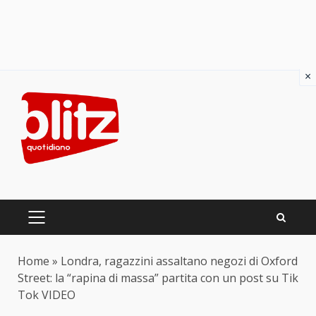
×
Skip
to
content
PRIMARY
MENU
Home
»
Londra, ragazzini assaltano negozi di Oxford
Street: la “rapina di massa” partita con un post su Tik
Tok VIDEO