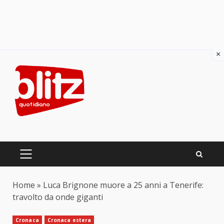
×
Skip
to
content
PRIMARY
MENU
Home
»
Luca Brignone muore a 25 anni a Tenerife:
travolto da onde giganti
Cronaca
Cronaca estera