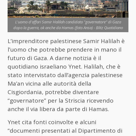
L'uomo d'affari Samir Halilah candidato "governatore" di Gaza
dopo la guerra, ok anche da Hamas (foto Ansa) - Blitz Quotidiano
L’imprenditore palestinese Samir Halilah è
l’uomo che potrebbe prendere in mano il
futuro di Gaza. A darne notizia è il
quotidiano israeliano Ynet. Halilah, che è
stato intervistato dall’agenzia palestinese
Ma’an vicina alle autorità della
Cisgiordania, potrebbe diventare
“governatore” per la Striscia ricevendo
anche il via libera da parte di Hamas.
Ynet cita fonti coinvolte e alcuni
“documenti presentati al Dipartimento di