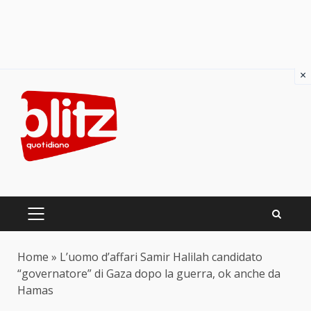
×
Skip
to
content
PRIMARY
MENU
Home
»
L’uomo d’affari Samir Halilah candidato
“governatore” di Gaza dopo la guerra, ok anche da
Hamas