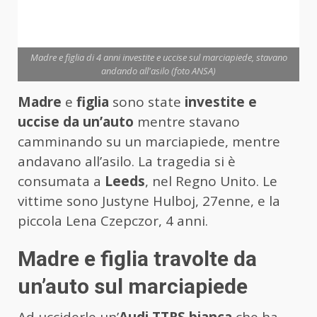
Madre e figlia di 4 anni investite e uccise sul marciapiede, stavano
andando all'asilo (foto ANSA)
Madre
e
figlia
sono state
investite e
uccise da un’auto
mentre stavano
camminando su un marciapiede, mentre
andavano all’asilo. La tragedia si è
consumata a
Leeds
, nel Regno Unito. Le
vittime sono Justyne Hulboj, 27enne, e la
piccola Lena Czepczor, 4 anni.
Madre e figlia travolte da
un’auto sul marciapiede
Ad ucciderle un’
Audi TTRS bianca
che ha