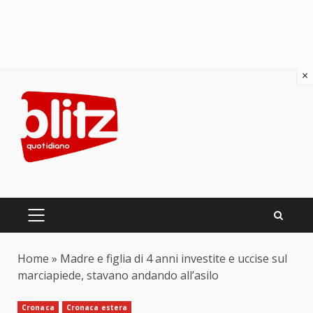
×
Skip
to
content
PRIMARY
MENU
Home
»
Madre e figlia di 4 anni investite e uccise sul
marciapiede, stavano andando all’asilo
Cronaca
Cronaca estera