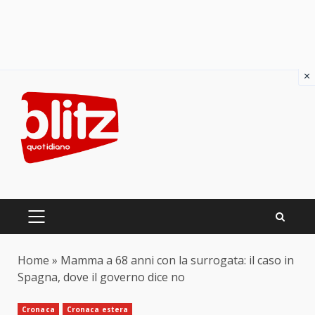
×
Skip
to
content
PRIMARY
MENU
Home
»
Mamma a 68 anni con la surrogata: il caso in
Spagna, dove il governo dice no
Cronaca
Cronaca estera