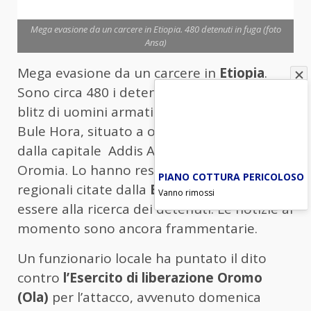
Mega evasione da un carcere in Etiopia. 480 detenuti in fuga (foto
Ansa)
Mega evasione da un carcere in
Etiopia
.
Sono circa 480 i detenuti fuggiti dopo un
blitz di uomini armati contro un carcere a
Bule Hora, situato a oltre 450 chilometri
dalla capitale Addis Abeba, nella regione di
Oromia. Lo hanno reso noto le autorità
PIANO COTTURA PERICOLOSO
regionali citate dalla
Bbc
, aggiungendo di
Vanno rimossi
essere alla ricerca dei detenuti. Le notizie al
momento sono ancora frammentarie.
Un funzionario locale ha puntato il dito
contro
l’Esercito di liberazione Oromo
(Ola)
per l’attacco, avvenuto domenica