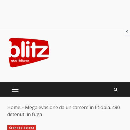
×
Skip
to
content
PRIMARY
MENU
Home
»
Mega evasione da un carcere in Etiopia. 480
detenuti in fuga
Cronaca estera