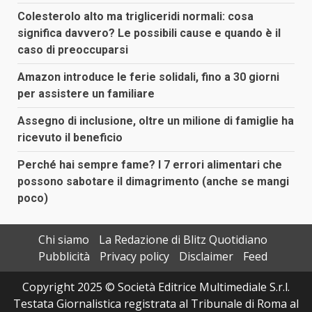
Colesterolo alto ma trigliceridi normali: cosa
significa davvero? Le possibili cause e quando è il
caso di preoccuparsi
Amazon introduce le ferie solidali, fino a 30 giorni
per assistere un familiare
Assegno di inclusione, oltre un milione di famiglie ha
ricevuto il beneficio
Perché hai sempre fame? I 7 errori alimentari che
possono sabotare il dimagrimento (anche se mangi
poco)
Chi siamo
La Redazione di Blitz Quotidiano
Pubblicità
Privacy policy
Disclaimer
Feed
Copyright 2025 © Società Editrice Multimediale S.r.l.
Testata Giornalistica registrata al Tribunale di Roma al