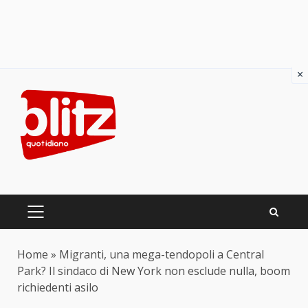
×
Skip
to
content
PRIMARY
MENU
Home
»
Migranti, una mega-tendopoli a Central
Park? Il sindaco di New York non esclude nulla, boom
richiedenti asilo