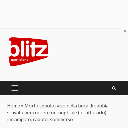
×
Skip
to
content
PRIMARY
MENU
Home
»
Morto sepolto vivo nella buca di sabbia
scavata per cuocere un cinghiale (o catturarlo):
inciampato, caduto, sommerso