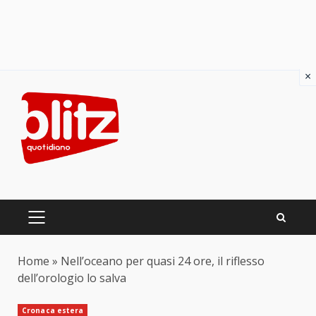
×
Skip
to
content
PRIMARY
MENU
Home
»
Nell’oceano per quasi 24 ore, il riflesso
dell’orologio lo salva
Cronaca estera