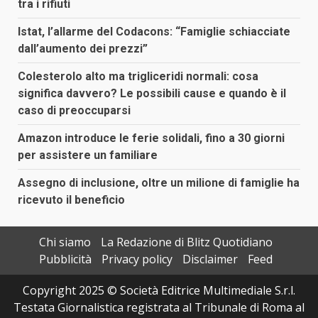
tra i rifiuti
Istat, l’allarme del Codacons: “Famiglie schiacciate
dall’aumento dei prezzi”
Colesterolo alto ma trigliceridi normali: cosa
significa davvero? Le possibili cause e quando è il
caso di preoccuparsi
Amazon introduce le ferie solidali, fino a 30 giorni
per assistere un familiare
Assegno di inclusione, oltre un milione di famiglie ha
ricevuto il beneficio
Chi siamo
La Redazione di Blitz Quotidiano
Pubblicità
Privacy policy
Disclaimer
Feed
Copyright 2025 © Società Editrice Multimediale S.r.l.
Testata Giornalistica registrata al Tribunale di Roma al