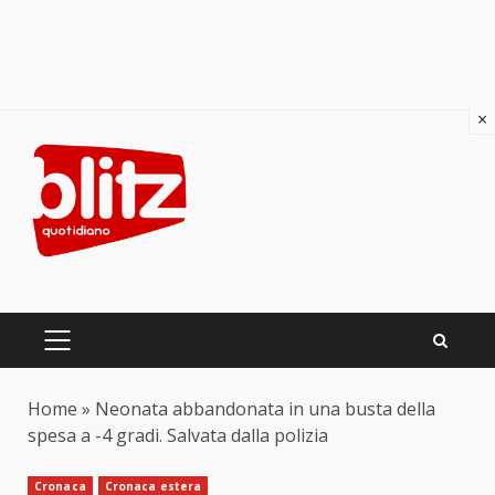
×
Skip
to
content
PRIMARY
MENU
Home
»
Neonata abbandonata in una busta della
spesa a -4 gradi. Salvata dalla polizia
Cronaca
Cronaca estera