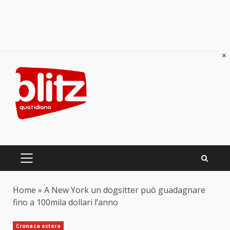
×
Skip
to
content
PRIMARY
MENU
Home
»
A New York un dogsitter può guadagnare
fino a 100mila dollari l’anno
Cronaca estera